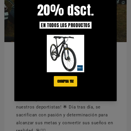
¡Su éxito es nuestra inspiración! 🌟
🏆
¡En el mundo del ciclismo, no es solo la
bicicleta lo que importa, sino el inmenso
esfuerzo y la incansable disciplina de
nuestros deportistas! 🌟 Día tras día, se
sacrifican con pasión y determinación para
alcanzar sus metas y convertir sus sueños en
realidad. 🎯🚴‍♂️