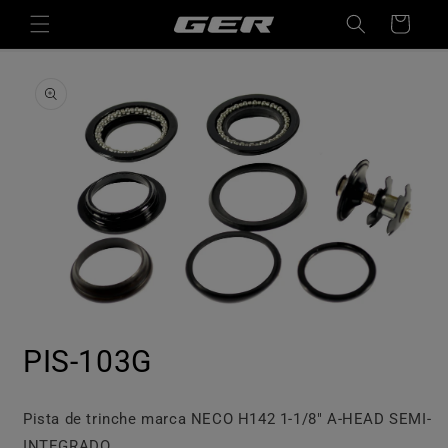
Ir
directamente
Carrito
al contenido
Ir
directamente
a la
información
del producto
Abrir
elemento
PIS-103G
multimedia
1
en
una
ventana
Pista de trinche marca NECO H142 1-1/8" A-HEAD SEMI-
modal
INTEGRADO.