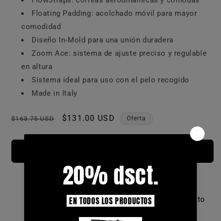
FlowStraps: correas aerodinámicas y cómodas
Floating Padding: acolchado móvil para mayor
comodidad
Diseño In-Mold para una unión duradera
Zoom Ace: sistema de ajuste preciso y regulable
en altura
Sistema ideal para uso con el pelo recogido
Made in Italy
Precio
Precio
$131.00 USD
$163.75 USD
Oferta
habitual
de
oferta
Agregar al carrito
Envío Gratis
Compra Segura
Local en Quito