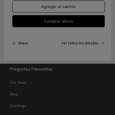
para
para
CUADRO
CUADRO
Agregar al carrito
MTB
MTB
GER
GER
Comprar ahora
STAGE
STAGE
GRIS
GRIS
Share
Ver todos los detalles
Preguntas Frecuentes
Ger Team
Blog
Catalogo