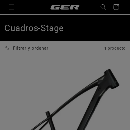
Ir
directamente
Carrito
al contenido
C
Cuadros-Stage
o
l
Filtrar y ordenar
1 producto
e
c
c
i
ó
n
: