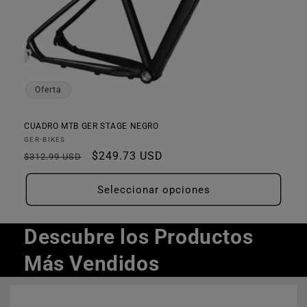
Oferta
CUADRO MTB GER STAGE NEGRO
Proveedor:
GER-BIKES
Precio
Precio
$249.73 USD
$312.99 USD
habitual
de
oferta
Seleccionar opciones
Descubre los Productos
Más Vendidos
Ir
directamente