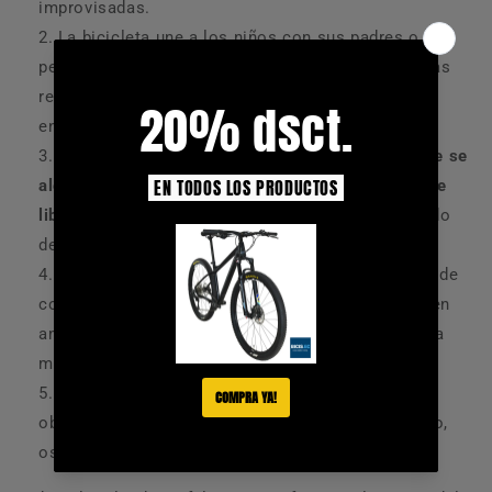
improvisadas.
La bicicleta une a los niños con sus padres o
personas de su edad, fomenta la socialización y las
relaciones de confianza, la conversación y el
encuentro sano a partir del deporte y la diversión.
Se convierte en un hobby:
es una razón para que se
alejen de la tecnología y hagan algo distinto al aire
libre
. Además, les genera conciencia por el cuidado
del medio ambiente.
La bicicleta mejora las capacidades motrices y de
coordinación de los niños: hace que los niños usen
ampliamente sus sentidos e integren el cuerpo y la
mente, los libera de estrés y preocupaciones.
La bicicleta ayuda a los niños, a controlar la
obesidad y a fortalecer los sistemas inmunológico,
oseomuscular, circulatorio, entre otros.